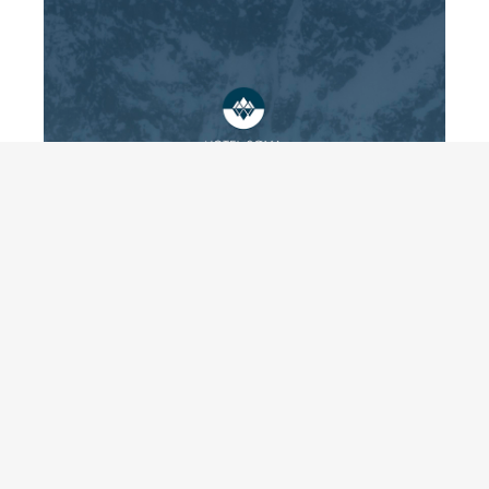
HOTEL SØMA
Webdesign, avancerede felter, filtre og indlæg, samt
serviceaftale